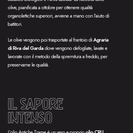
olive, pianificata a ottobre per ottenere qualità
organolettiche superiori, avviene a mano con l’aiuto di
battitori.
Le olive vengono poi trasportate al frantoio di
Agraria
di Riva del Garda
dove vengono defogliate, lavate e
lavorate con il metodo della spremitura a freddo, per
preservarne le qualità.
IL SAPORE
INTENSO
L’olio Antiche Trame è un vero e proprio
olio CRU
.