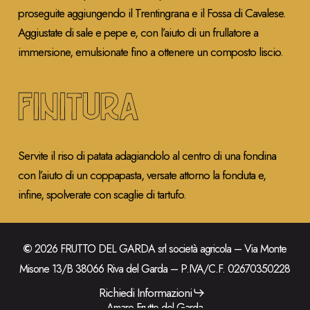
proseguite aggiungendo il Trentingrana e il Fossa di Cavalese.
Aggiustate di sale e pepe e, con l’aiuto di un frullatore a
immersione, emulsionate fino a ottenere un composto liscio.
FINITURA
Servite il riso di patata adagiandolo al centro di una fondina
con l’aiuto di un coppapasta, versate attorno la fonduta e,
infine, spolverate con scaglie di tartufo.
©
2026
FRUTTO DEL GARDA srl società agricola – Via Monte
Misone 13/B 38066 Riva del Garda – P.IVA/C.F. 02670350228
Richiedi Informazioni
Amaro Frutto del Garda